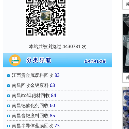
本站共被浏览过 4430781 次
江西贵金属废料回收
83
南昌回收金银废料
63
南昌ito铟靶材回收
84
南昌钯催化剂回收
60
南昌含钯废料回收
85
南昌半导体蓝膜回收
73