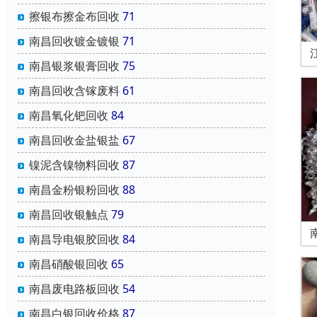
擦银布擦金布回收
71
南昌回收镀金镀银
71
南昌银浆银膏回收
75
南昌回收含镓废料
61
南昌氧化钯回收
84
南昌回收金盐银盐
67
镍泥含镍物料回收
87
南昌金粉银粉回收
88
南昌回收银触点
79
南昌导电银胶回收
84
南昌硝酸银回收
65
南昌废电路板回收
54
南昌白银回收价格
87