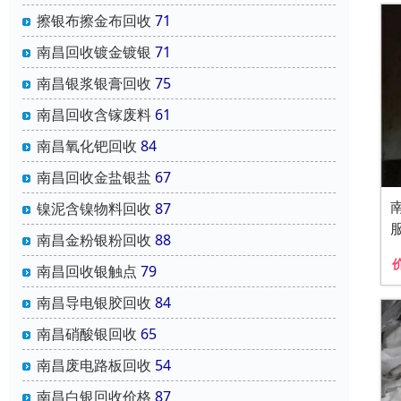
擦银布擦金布回收
71
南昌回收镀金镀银
71
南昌银浆银膏回收
75
南昌回收含镓废料
61
南昌氧化钯回收
84
南昌回收金盐银盐
67
镍泥含镍物料回收
87
南昌金粉银粉回收
88
南昌回收银触点
79
南昌导电银胶回收
84
南昌硝酸银回收
65
南昌废电路板回收
54
南昌白银回收价格
87