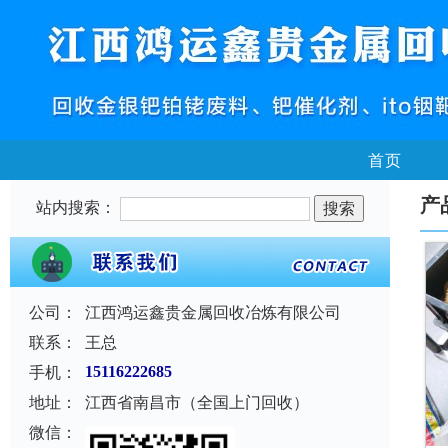
首页
产
站内搜索：
公司：
江西鸿运鑫贵金属回收冶炼有限公司
联系：
王总
手机：
15116222685
地址：
江西省南昌市（全国上门回收）
微信：