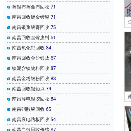
擦银布擦金布回收
71
南昌回收镀金镀银
71
南昌银浆银膏回收
75
南昌回收含镓废料
61
南昌氧化钯回收
84
南昌回收金盐银盐
67
镍泥含镍物料回收
87
南昌金粉银粉回收
88
南昌回收银触点
79
南昌导电银胶回收
84
南昌硝酸银回收
65
南昌废电路板回收
54
南昌白银回收价格
87