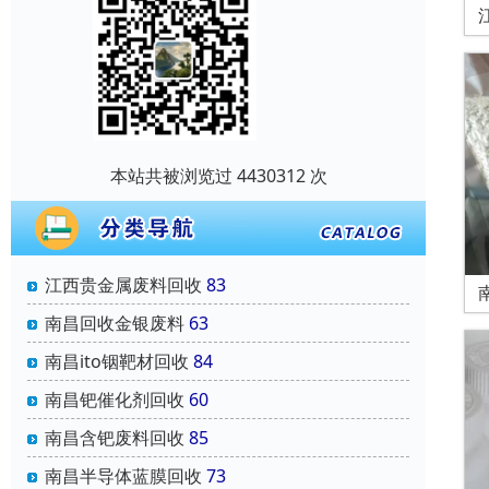
本站共被浏览过 4430312 次
江西贵金属废料回收
83
南昌回收金银废料
63
南昌ito铟靶材回收
84
南昌钯催化剂回收
60
南昌含钯废料回收
85
南昌半导体蓝膜回收
73