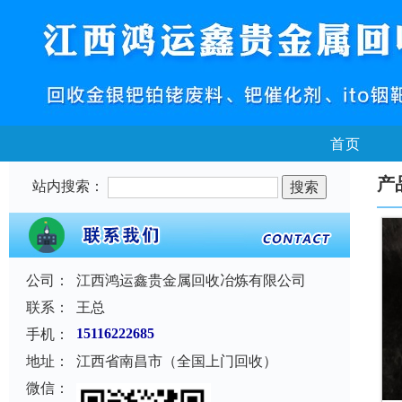
首页
产
站内搜索：
公司：
江西鸿运鑫贵金属回收冶炼有限公司
联系：
王总
手机：
15116222685
地址：
江西省南昌市（全国上门回收）
微信：