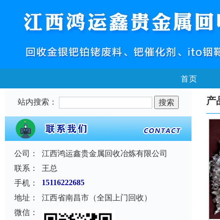
首页
产
站内搜索：
公司：
江西鸿运鑫贵金属回收冶炼有限公司
联系：
王总
手机：
15116222685
地址：
江西省南昌市（全国上门回收）
微信：