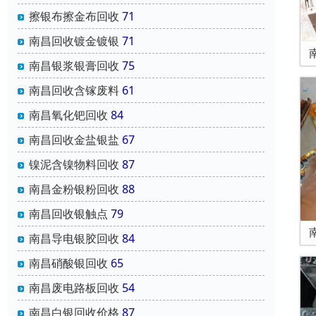
擦银布擦金布回收
71
南昌回收镀金镀银
71
南昌银浆银膏回收
75
南昌回收含镓废料
61
南昌氧化钯回收
84
南昌回收金盐银盐
67
镍泥含镍物料回收
87
南昌金粉银粉回收
88
南昌回收银触点
79
南昌导电银胶回收
84
南昌硝酸银回收
65
南昌废电路板回收
54
南昌白银回收价格
87