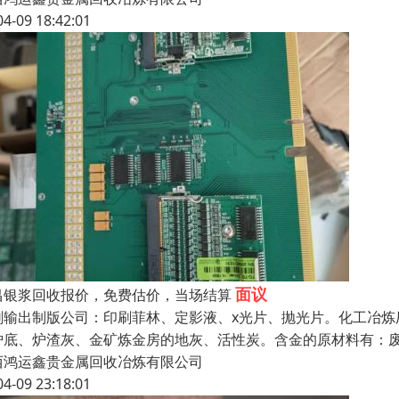
04-09 18:42:01
面议
昌银浆回收报价，免费估价，当场结算
刷输出制版公司：印刷菲林、定影液、x光片、抛光片。化工冶炼
炉底、炉渣灰、金矿炼金房的地灰、活性炭。含金的原材料有：
西鸿运鑫贵金属回收冶炼有限公司
04-09 23:18:01