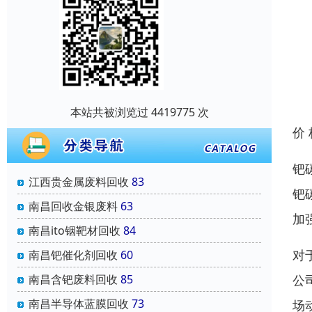
本站共被浏览过 4419775 次
价
钯
江西贵金属废料回收
83
钯
南昌回收金银废料
63
加
南昌ito铟靶材回收
84
对
南昌钯催化剂回收
60
公
南昌含钯废料回收
85
南昌半导体蓝膜回收
73
场