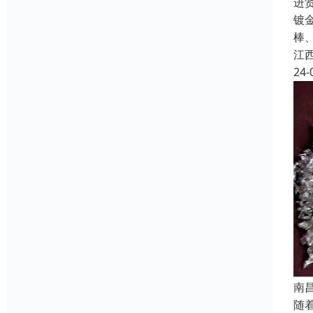
进
镀
棒
江
24-
南
随