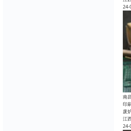
24-
南
印
废
江
24-