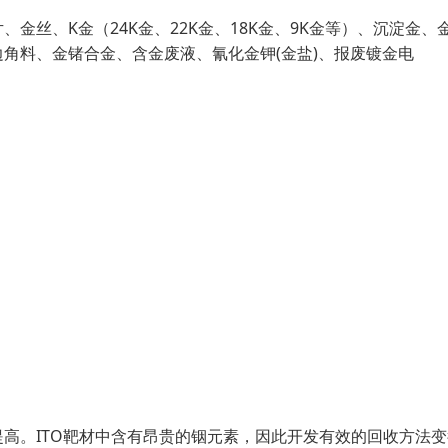
丝、K金（24K金、22K金、18K金、9K金等）、沉淀金、
角料、金锗合金、含金废液、氰化金钾(金盐)、报废镀金电
高。ITO靶材中含有昂贵的铟元素，因此开发有效的回收方法变