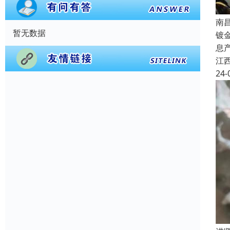
南
暂无数据
镀
息
江
24-