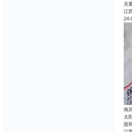
关
江
24-
南
太
面
江