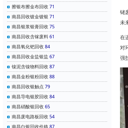
擦银布擦金布回收
71
铑
南昌回收镀金镀银
71
未
南昌银浆银膏回收
75
南昌回收含镓废料
61
在
南昌氧化钯回收
84
对
南昌回收金盐银盐
67
强
镍泥含镍物料回收
87
南昌金粉银粉回收
88
南昌回收银触点
79
南昌导电银胶回收
84
南昌硝酸银回收
65
南昌废电路板回收
54
南昌白银回收价格
87