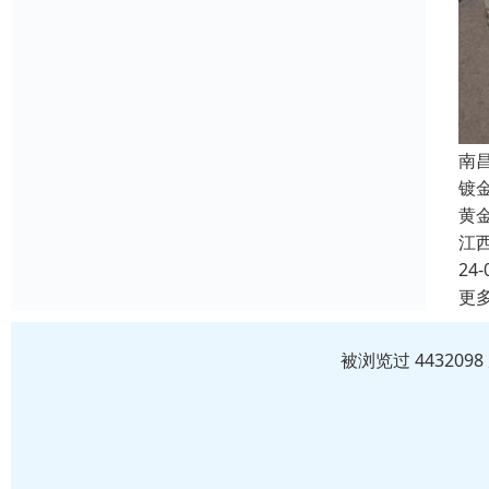
南
镀
黄
江
24-
更
被浏览过 44320