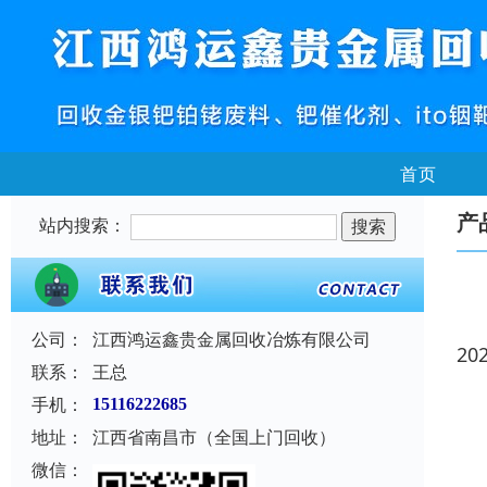
首页
产
站内搜索：
公司：
江西鸿运鑫贵金属回收冶炼有限公司
20
联系：
王总
手机：
15116222685
地址：
江西省南昌市（全国上门回收）
微信：