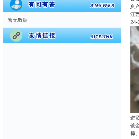
息
江
暂无数据
24-
进
镀
棒