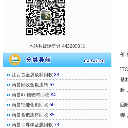
本站共被浏览过 4432098 次
价
I
江西贵金属废料回收
83
基
南昌回收金银废料
63
膜
南昌ito铟靶材回收
84
回
南昌钯催化剂回收
60
骤
南昌含钯废料回收
85
南昌半导体蓝膜回收
73