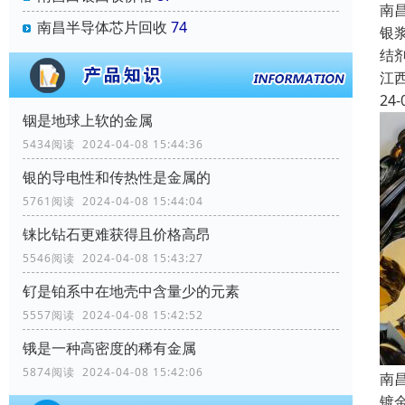
南
南昌半导体芯片回收
74
银
结
江
24-
铟是地球上软的金属
5434阅读 2024-04-08 15:44:36
银的导电性和传热性是金属的
5761阅读 2024-04-08 15:44:04
铼比钻石更难获得且价格高昂
5546阅读 2024-04-08 15:43:27
钌是铂系中在地壳中含量少的元素
5557阅读 2024-04-08 15:42:52
锇是一种高密度的稀有金属
5874阅读 2024-04-08 15:42:06
南
镀