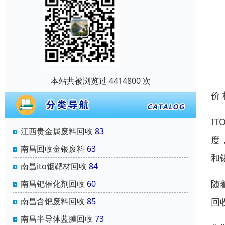
本站共被浏览过 4414800 次
价
I
江西贵金属废料回收
83
度
南昌回收金银废料
63
和
南昌ito铟靶材回收
84
随
南昌钯催化剂回收
60
回
南昌含钯废料回收
85
南昌半导体蓝膜回收
73