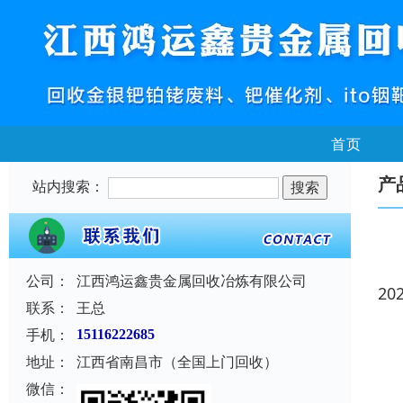
首页
产
站内搜索：
公司：
江西鸿运鑫贵金属回收冶炼有限公司
20
联系：
王总
手机：
15116222685
地址：
江西省南昌市（全国上门回收）
微信：