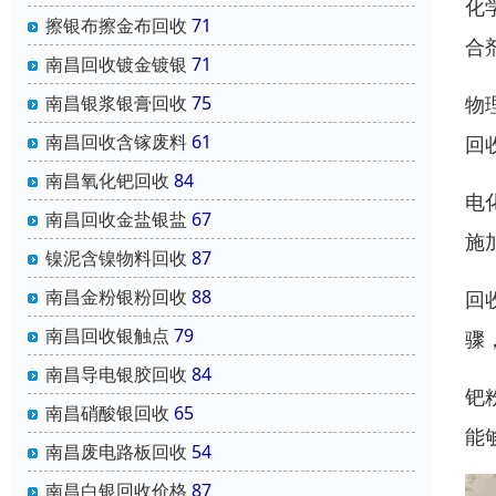
化
擦银布擦金布回收
71
合
南昌回收镀金镀银
71
物
南昌银浆银膏回收
75
南昌回收含镓废料
61
回
南昌氧化钯回收
84
电
南昌回收金盐银盐
67
施
镍泥含镍物料回收
87
南昌金粉银粉回收
88
回
南昌回收银触点
79
骤
南昌导电银胶回收
84
钯
南昌硝酸银回收
65
能
南昌废电路板回收
54
南昌白银回收价格
87