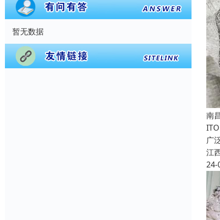
暂无数据
南
IT
广
江
24-