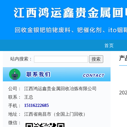
首页
产
站内搜索：
公司：
江西鸿运鑫贵金属回收冶炼有限公司
20
联系：
王总
手机：
15116222685
地址：
江西省南昌市（全国上门回收）
微信：