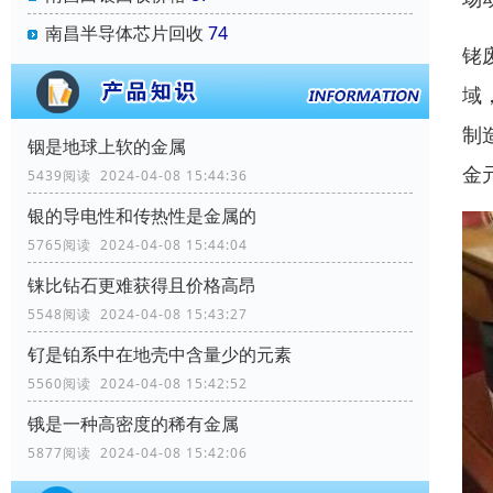
南昌半导体芯片回收
74
铑
域
制
铟是地球上软的金属
金
5439阅读 2024-04-08 15:44:36
银的导电性和传热性是金属的
5765阅读 2024-04-08 15:44:04
铼比钻石更难获得且价格高昂
5548阅读 2024-04-08 15:43:27
钌是铂系中在地壳中含量少的元素
5560阅读 2024-04-08 15:42:52
锇是一种高密度的稀有金属
5877阅读 2024-04-08 15:42:06