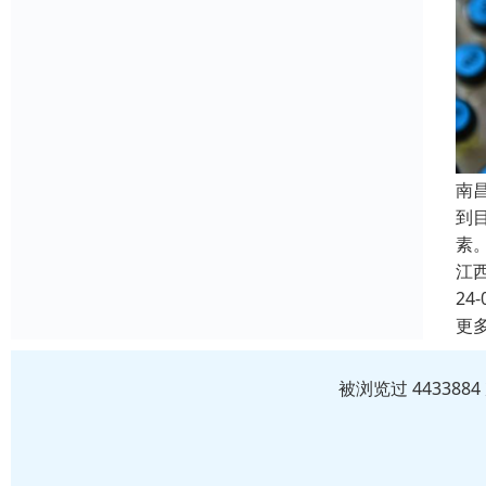
南
到
素
江
24-
更
被浏览过 44338