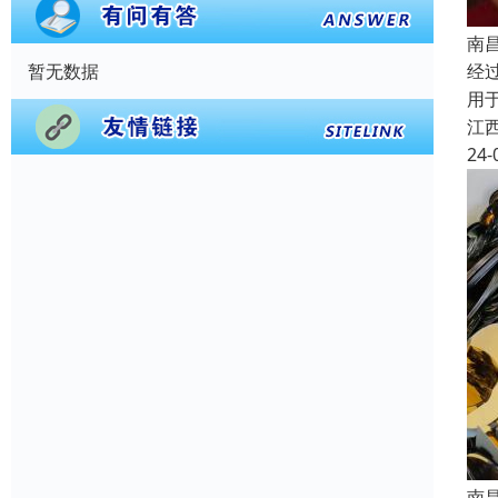
南
经
暂无数据
用
江
24-
南