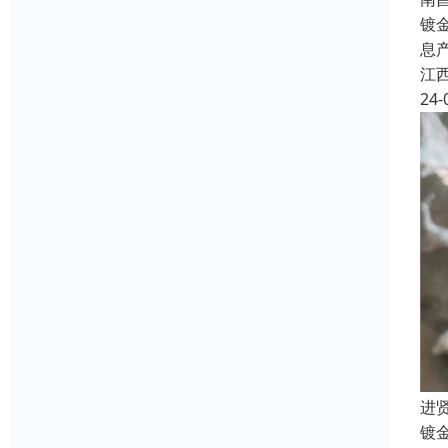
镀
息
江
24-
进
镀