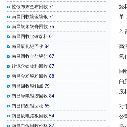
烧
擦银布擦金布回收
71
单
南昌回收镀金镀银
71
南昌银浆银膏回收
75
2.
南昌回收含镓废料
61
高
南昌氧化钯回收
84
氧
南昌回收金盐银盐
67
镍泥含镍物料回收
87
回
南昌金粉银粉回收
88
的
南昌回收银触点
79
废
南昌导电银胶回收
84
对
南昌硝酸银回收
65
南昌废电路板回收
54
公
南昌白银回收价格
87
场