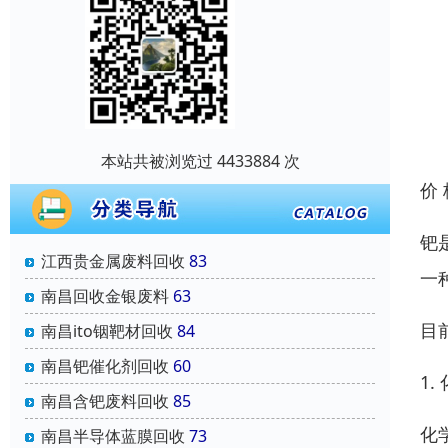
本站共被浏览过 4433884 次
价
钯
江西贵金属废料回收
83
一
南昌回收金银废料
63
目
南昌ito铟靶材回收
84
南昌钯催化剂回收
60
1.
南昌含钯废料回收
85
化
南昌半导体蓝膜回收
73