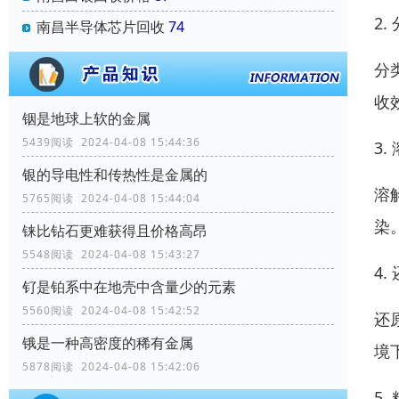
2.
南昌半导体芯片回收
74
分
收
铟是地球上软的金属
5439阅读 2024-04-08 15:44:36
3.
银的导电性和传热性是金属的
溶
5765阅读 2024-04-08 15:44:04
染
铼比钻石更难获得且价格高昂
5548阅读 2024-04-08 15:43:27
4.
钌是铂系中在地壳中含量少的元素
5560阅读 2024-04-08 15:42:52
还
锇是一种高密度的稀有金属
境
5878阅读 2024-04-08 15:42:06
5.