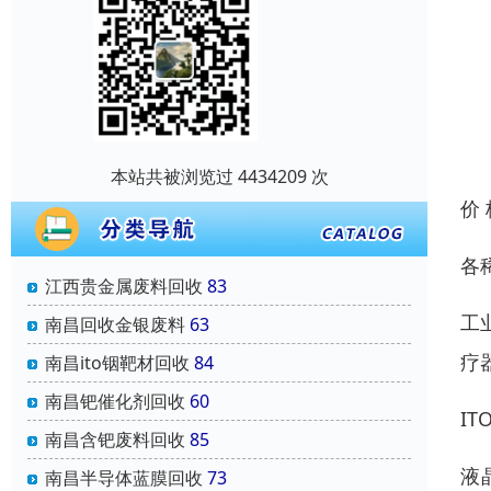
本站共被浏览过 4434209 次
价
各
江西贵金属废料回收
83
工
南昌回收金银废料
63
疗
南昌ito铟靶材回收
84
南昌钯催化剂回收
60
I
南昌含钯废料回收
85
液
南昌半导体蓝膜回收
73