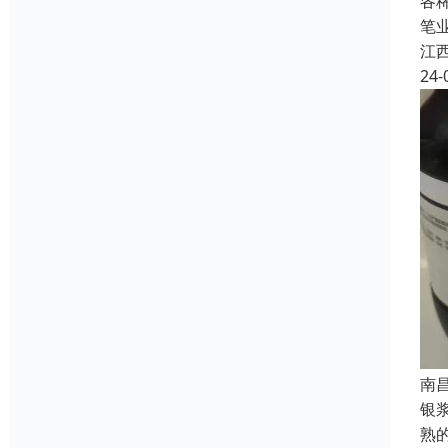
各
笔
江
24-
南
银
熟