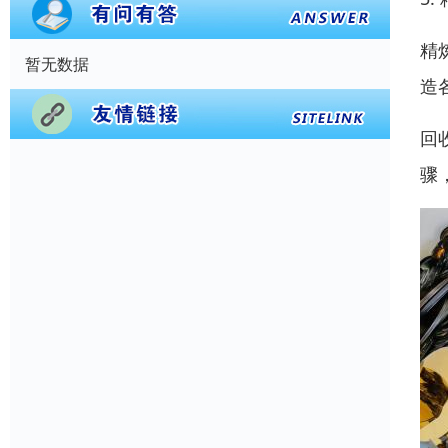
精
暂无数据
造
回
骤