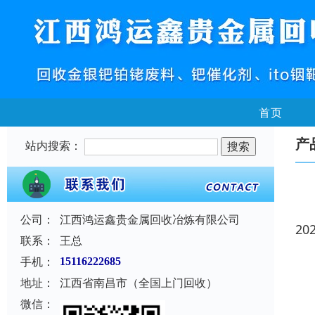
首页
产
站内搜索：
公司：
江西鸿运鑫贵金属回收冶炼有限公司
20
联系：
王总
手机：
15116222685
地址：
江西省南昌市（全国上门回收）
微信：