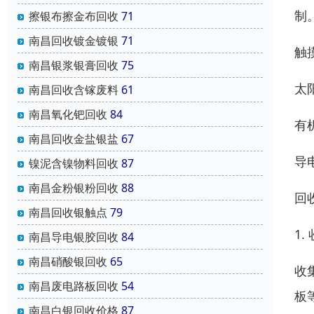
制
擦银布擦金布回收
71
南昌回收镀金镀银
71
触
南昌银浆银膏回收
75
太
南昌回收含镓废料
61
南昌氧化钯回收
84
有
南昌回收金盐银盐
67
导
镍泥含镍物料回收
87
南昌金粉银粉回收
88
回
南昌回收银触点
79
1.
南昌导电银胶回收
84
南昌硝酸银回收
65
收
南昌废电路板回收
54
板
南昌白银回收价格
87