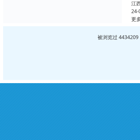
江
24-
更
被浏览过 44342