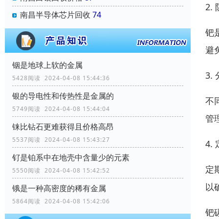
2.
南昌半导体芯片回收
74
钯
避
铟是地球上软的金属
3.
5428阅读 2024-04-08 15:44:36
银的导电性和传热性是金属的
不
5749阅读 2024-04-08 15:44:04
管
铼比钻石更难获得且价格高昂
5537阅读 2024-04-08 15:43:27
4.
钌是铂系中在地壳中含量少的元素
定
5550阅读 2024-04-08 15:42:52
以
锇是一种高密度的稀有金属
5864阅读 2024-04-08 15:42:06
钯