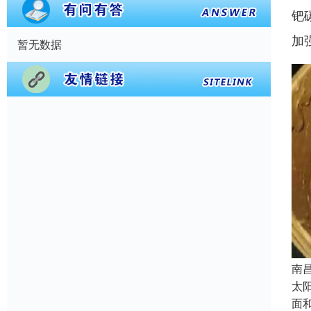
钯
加
暂无数据
南
太
面