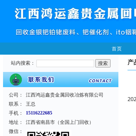
首页
产
站内搜索：
公司：
江西鸿运鑫贵金属回收冶炼有限公司
20
联系：
王总
手机：
15116222685
地址：
江西省南昌市（全国上门回收）
微信：