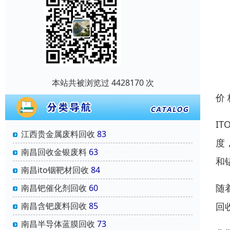
本站共被浏览过 4428170 次
价
I
江西贵金属废料回收
83
度
南昌回收金银废料
63
和
南昌ito铟靶材回收
84
随
南昌钯催化剂回收
60
回
南昌含钯废料回收
85
南昌半导体蓝膜回收
73