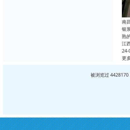
南
银
熟
江
24-
更
被浏览过 44281