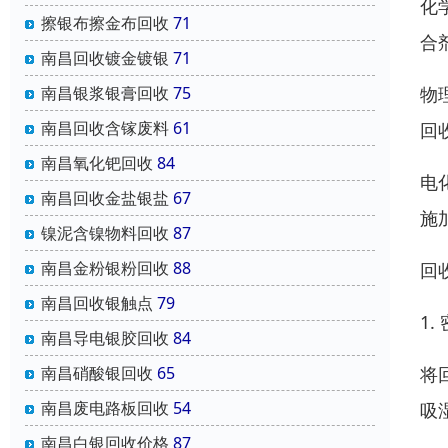
化
擦银布擦金布回收
71
合
南昌回收镀金镀银
71
物
南昌银浆银膏回收
75
南昌回收含镓废料
61
回
南昌氧化钯回收
84
电
南昌回收金盐银盐
67
施
镍泥含镍物料回收
87
南昌金粉银粉回收
88
回
南昌回收银触点
79
1.
南昌导电银胶回收
84
将
南昌硝酸银回收
65
南昌废电路板回收
54
吸
南昌白银回收价格
87