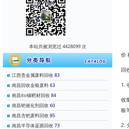
本站共被浏览过 4428099 次
价
回
江西贵金属废料回收
83
1.
南昌回收金银废料
63
南昌ito铟靶材回收
84
收
南昌钯催化剂回收
60
板
南昌含钯废料回收
85
2.
南昌半导体蓝膜回收
73