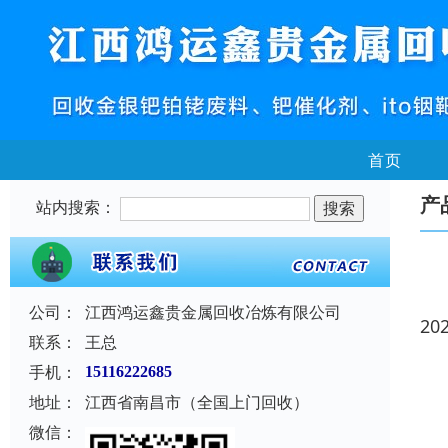
首页
产
站内搜索：
公司：
江西鸿运鑫贵金属回收冶炼有限公司
20
联系：
王总
手机：
15116222685
地址：
江西省南昌市（全国上门回收）
微信：