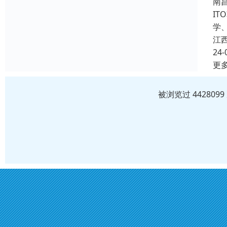
南
I
学
江
24-
更
被浏览过 44280