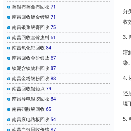
擦银布擦金布回收
71
分
南昌回收镀金镀银
71
收
南昌银浆银膏回收
75
3.
南昌回收含镓废料
61
南昌氧化钯回收
84
溶
南昌回收金盐银盐
67
染
镍泥含镍物料回收
87
4.
南昌金粉银粉回收
88
南昌回收银触点
79
还
南昌导电银胶回收
84
境
南昌硝酸银回收
65
5.
南昌废电路板回收
54
南昌白银回收价格
87