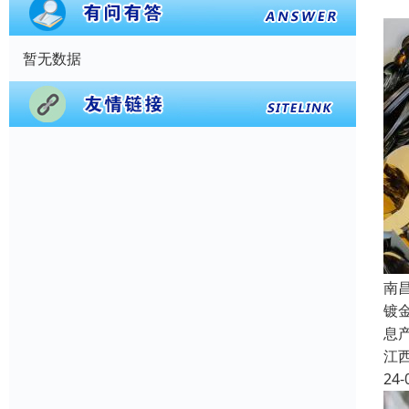
暂无数据
南
镀
息
江
24-