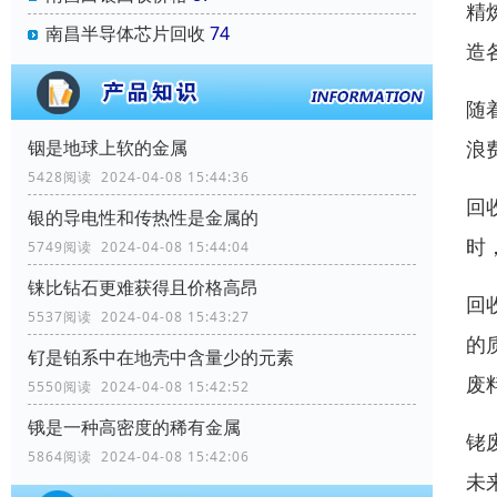
精
南昌半导体芯片回收
74
造
随
浪
铟是地球上软的金属
5428阅读 2024-04-08 15:44:36
回
银的导电性和传热性是金属的
时
5749阅读 2024-04-08 15:44:04
铼比钻石更难获得且价格高昂
回
5537阅读 2024-04-08 15:43:27
的
钌是铂系中在地壳中含量少的元素
废
5550阅读 2024-04-08 15:42:52
锇是一种高密度的稀有金属
铑
5864阅读 2024-04-08 15:42:06
未